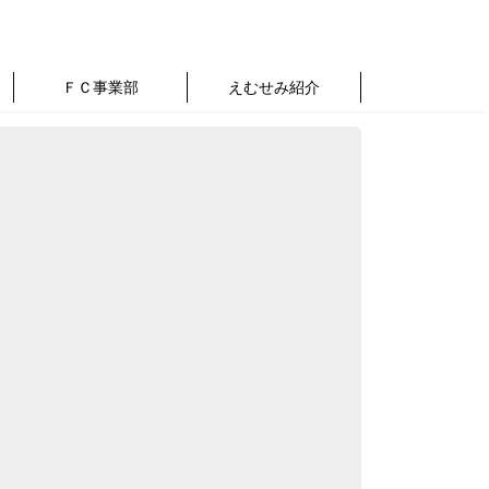
ＦＣ事業部
えむせみ紹介