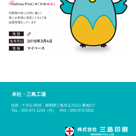
本社・三島工場
住所：〒411-0835 静岡県三島市玉川211 番地の7
TEL：055-971-1234（代） FAX：055-973-2632