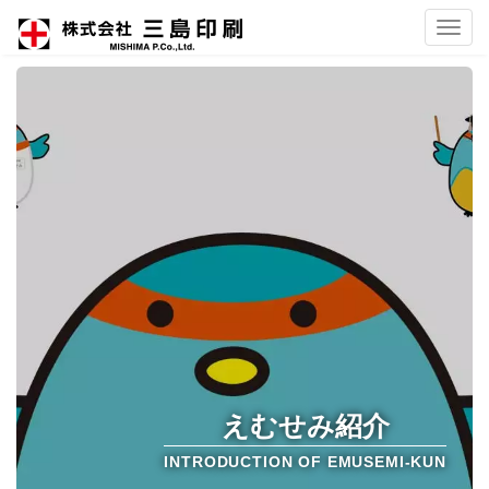
Toggl
navig
えむせみ紹介
INTRODUCTION OF EMUSEMI-KUN