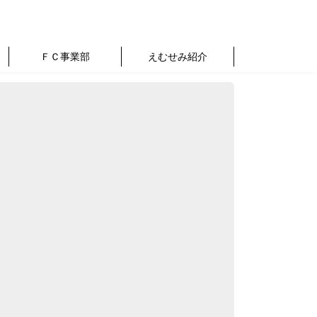
ＦＣ事業部
えむせみ紹介