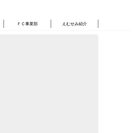
ＦＣ事業部
えむせみ紹介