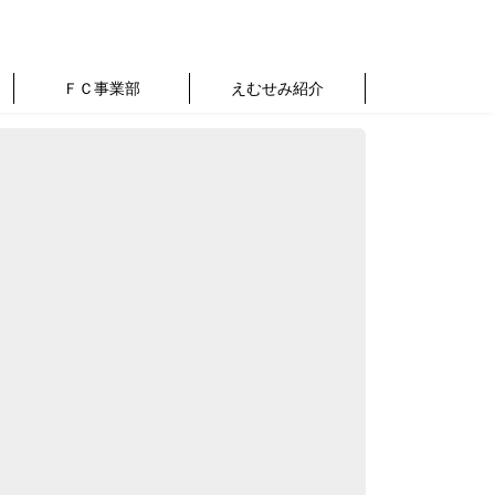
ＦＣ事業部
えむせみ紹介