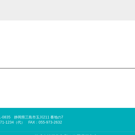
1-0835 静岡県三島市玉川211 番地の7
971-1234（代） FAX：055-973-2632