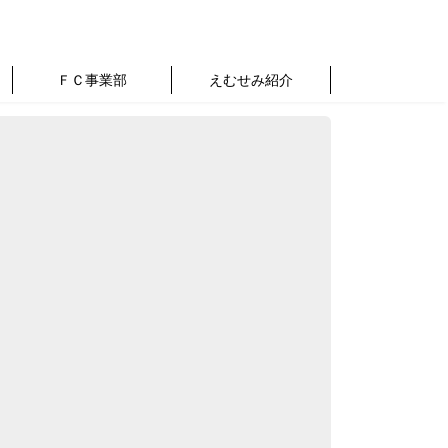
ＦＣ事業部
えむせみ紹介