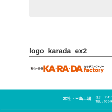
logo_karada_ex2
住所：〒41
本社・三島工場
TEL：055-