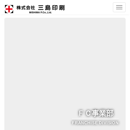
Toggl
navig
ＦＣ事業部
FRANCHISE DIVISION