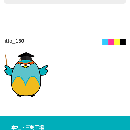
itto_150
本社・三島工場