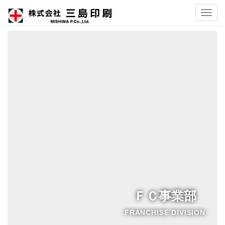
Toggl
navig
ＦＣ事業部
FRANCHISE DIVISION